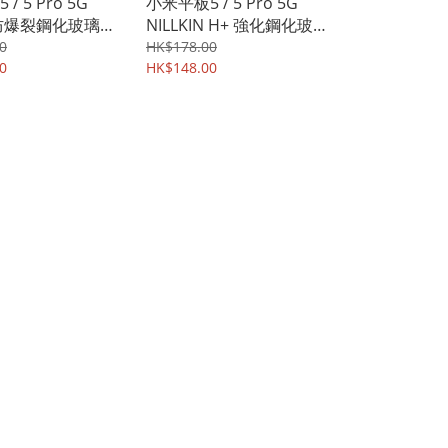
/ 5 Pro 5G
小米平板5 / 5 Pro 5G
 H防爆裂鋼化玻璃膜
NILLKIN H+ 強化鋼化玻
護貼 2646A
璃膜 屏幕防爆保護貼
0
HK$178.00
0
2992A
HK$148.00