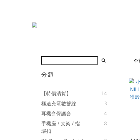
全
分類
【特價清貨】
14
極速充電數據線
3
耳機盒保護套
4
手機座 / 支架 / 指
8
環扣