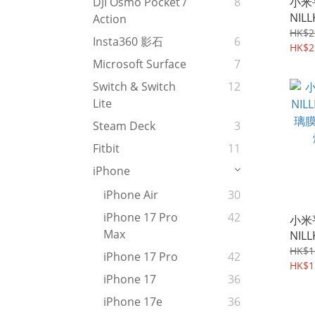
小米平
DJI Osmo Pocket /
8
NIL
Action
護殼 
HK$2
Insta360 影石
6
Case
HK$2
Microsoft Surface
7
Switch & Switch
12
Lite
Steam Deck
3
Fitbit
11
iPhone
iPhone Air
30
iPhone 17 Pro
42
小米平
Max
NIL
璃膜
HK$1
iPhone 17 Pro
42
爆保護
HK$1
iPhone 17
36
iPhone 17e
36