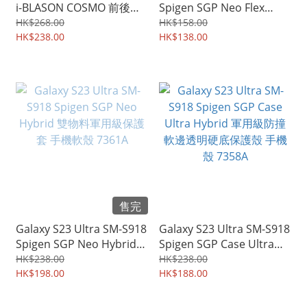
i-BLASON COSMO 前後全
Spigen SGP Neo Flex
方位 高貴優雅 保護殼 手機
Optical Flim 可通過指紋識
HK$268.00
HK$158.00
殼 保護套 7383A
HK$238.00
別 全屏覆蓋水凝貼 兼容保
HK$138.00
護殼 雙貼裝屏幕保護貼膜
7368A
售完
Galaxy S23 Ultra SM-S918
Galaxy S23 Ultra SM-S918
Spigen SGP Neo Hybrid
Spigen SGP Case Ultra
雙物料軍用級保護套 手機
Hybrid 軍用級防撞 軟邊透
HK$238.00
HK$238.00
軟殼 7361A
HK$198.00
明硬底保護殼 手機殼
HK$188.00
7358A