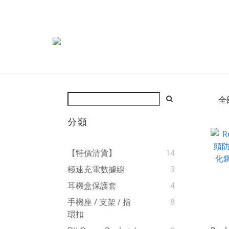
全
分類
【特價清貨】
14
極速充電數據線
3
耳機盒保護套
4
手機座 / 支架 / 指
8
環扣