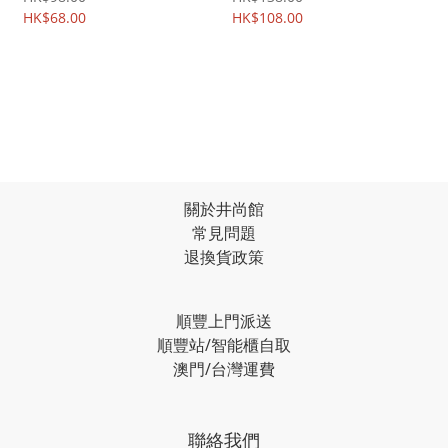
化鋼化玻璃貼膜 2271A
HK$68.00
指紋解鎖 屏幕防爆 強化玻
HK$108.00
璃保護貼 鋼化玻璃膜
2263A
關於井尚館
常見問題
退換貨政策
順豐上門派送
順豐站/智能櫃自取
澳門/台灣運費
聯絡我們