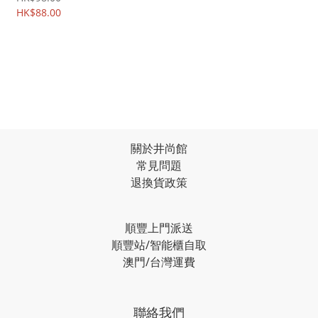
線 叉電線 數據線 傳輸線
HK$88.00
Charging Data Cable
0357A
關於井尚館
常見問題
退換貨政策
順豐上門派送
順豐站/智能櫃自取
澳門/台灣運費
聯絡我們