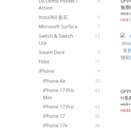
OPPO
DJI Osmo Pocket /
8
無塵
Action
持指
HK$1
Insta360 影石
6
094
HK$1
Microsoft Surface
7
Switch & Switch
12
Lite
Steam Deck
3
Fitbit
11
iPhone
iPhone Air
30
iPhone 17 Pro
42
OPPO
Max
H系
紋解
HK$1
iPhone 17 Pro
42
璃保
HK$8
iPhone 17
36
047
iPhone 17e
36