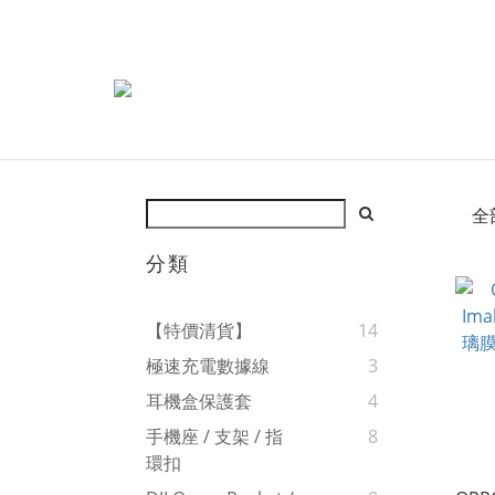
全
分類
【特價清貨】
14
極速充電數據線
3
耳機盒保護套
4
手機座 / 支架 / 指
8
環扣