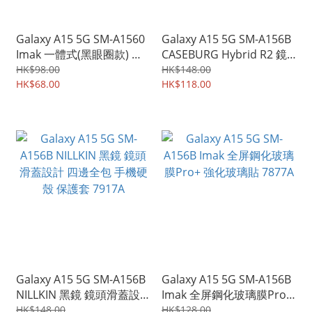
Galaxy A15 5G SM-A1560
Galaxy A15 5G SM-A156B
Imak 一體式(黑眼圈款) 亞
CASEBURG Hybrid R2 鏡
克力鏡頭蓋+玻璃鏡頭膜 鏡
頭保護滑蓋 磁貼指環扣 座
HK$98.00
HK$148.00
頭防爆保護貼 強化鋼化玻
HK$68.00
枱支架 四邊全包手機殼 手
HK$118.00
璃貼膜 2935A
機套 1788A
Galaxy A15 5G SM-A156B
Galaxy A15 5G SM-A156B
NILLKIN 黑鏡 鏡頭滑蓋設
Imak 全屏鋼化玻璃膜Pro+
計 四邊全包 手機硬殼 保護
強化玻璃貼 7877A
HK$148.00
HK$128.00