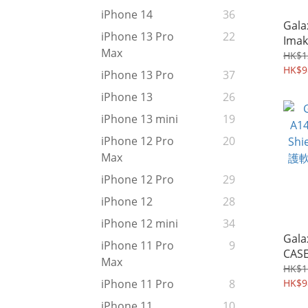
iPhone 14
36
Gala
iPhone 13 Pro
22
Ima
Max
殼 
HK$1
Shel
HK$9
iPhone 13 Pro
37
iPhone 13
26
iPhone 13 mini
19
iPhone 12 Pro
20
Max
iPhone 12 Pro
29
iPhone 12
28
iPhone 12 mini
34
Gala
iPhone 11 Pro
9
CASE
Max
碳纖
HK$1
手機軟
HK$9
iPhone 11 Pro
8
iPhone 11
10