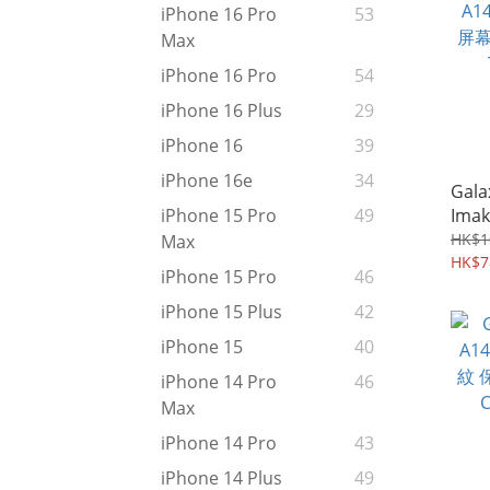
iPhone 16 Pro
53
Max
iPhone 16 Pro
54
iPhone 16 Plus
29
iPhone 16
39
iPhone 16e
34
Gala
Im
iPhone 15 Pro
49
護貼
HK$1
Max
貼 2
HK$7
iPhone 15 Pro
46
iPhone 15 Plus
42
iPhone 15
40
iPhone 14 Pro
46
Max
iPhone 14 Pro
43
iPhone 14 Plus
49