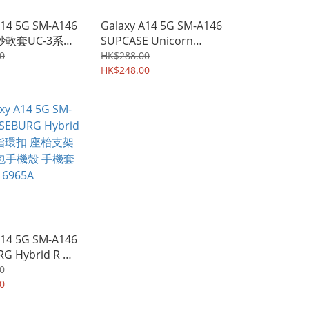
A14 5G SM-A146
Galaxy A14 5G SM-A146
磨砂軟套UC-3系列
SUPCASE Unicorn
 手機軟殼Case
Beetle Pro UB Pro 地盤
0
HK$288.00
裝修專用四邊前後全包座
HK$248.00
枱保護殼支架手機套
0212A
A14 5G SM-A146
G Hybrid R 磁
 座枱支架 四邊
0
殼 手機套
0