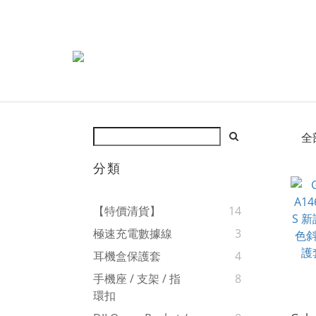
全
分類
【特價清貨】
14
極速充電數據線
3
耳機盒保護套
4
手機座 / 支架 / 指
8
環扣