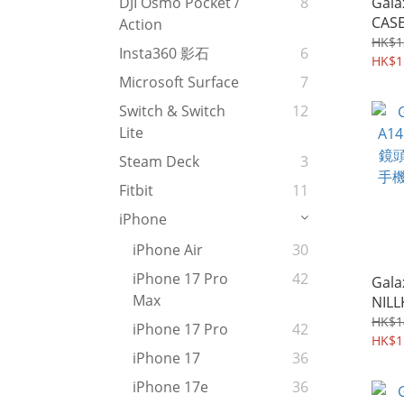
Gala
DJI Osmo Pocket /
8
CAS
Action
計橫
HK$1
Insta360 影石
6
膚感
HK$1
機軟殼
Microsoft Surface
7
Switch & Switch
12
Lite
Steam Deck
3
Fitbit
11
iPhone
iPhone Air
30
iPhone 17 Pro
42
Gala
Max
NIL
蓋設
HK$1
iPhone 17 Pro
42
殼 保
HK$1
iPhone 17
36
iPhone 17e
36