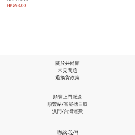
手機軟殼 4912A
HK$98.00
關於井尚館
常見問題
退換貨政策
順豐上門派送
順豐站/智能櫃自取
澳門/台灣運費
聯絡我們