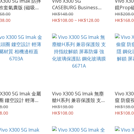
 X300 5G Imak 防摔
Vivo X300 5G
Vivo X3
軟套氣囊版 (磁吸款)
CASEBURG Business
鏡Pro
軟套 手機軟殼Case
Essentials 透明 磨沙黑
鏡蓋 鏡
68.00
HK$148.00
HK$208.0
9A
38.00
磁吸無線充電 軟邊硬底
HK$108.00 ~ HK$128.00
全包 手
HK$168.0
保護套手機殼Case
9641A
0748A
 X300 5G Imak 金屬
Vivo X300 5G Imak 無塵
Vivo X3
圈 鏤空設計 輕薄金
艙H系列 兼容保護殼 支持
窺 防窺
質 相機邊框蓋
指紋解鎖 屏幕防爆 強化
鋼化玻璃
8.00
HK$138.00
HK$138.0
3A
8.00
玻璃保護貼 鋼化玻璃膜
HK$108.00
屏幕保護貼
HK$108.0
6671A