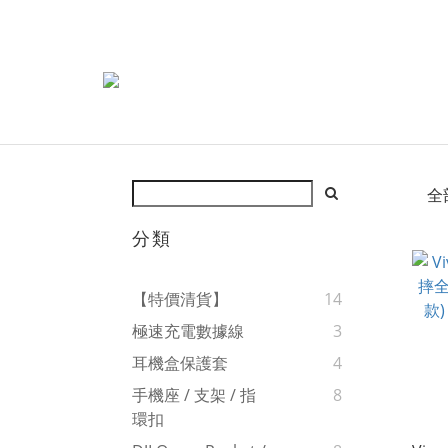
全
分類
【特價清貨】
14
極速充電數據線
3
耳機盒保護套
4
手機座 / 支架 / 指
8
環扣