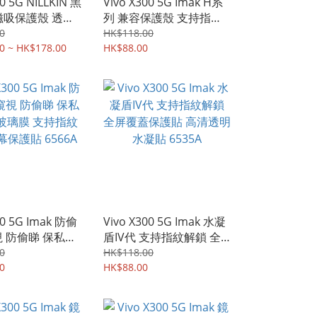
00 5G NILLKIN 黑
Vivo X300 5G Imak H系
p磁吸保護殼 透黑
列 兼容保護殼 支持指紋
頭滑蓋設計 四邊
解鎖 屏幕防爆 強化玻璃
0
HK$118.00
機硬殼 保護套
0 ~ HK$178.00
保護貼 鋼化玻璃膜
HK$88.00
6721A
00 5G Imak 防偷
Vivo X300 5G Imak 水凝
視 防偷睇 保私隱
盾IV代 支持指紋解鎖 全
膜 支持指紋解鎖
屏覆蓋保護貼 高清透明
0
HK$118.00
 6566A
0
水凝貼 6535A
HK$88.00