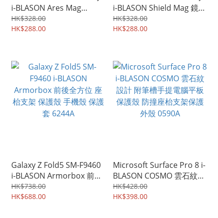
i-BLASON Ares Mag
i-BLASON Shield Mag 鏡頭
MagSafe 磁吸充電 軍用級
保護 磁吸充電 前後四邊全
HK$328.00
HK$328.00
前後全方位保護殼 四邊前
HK$288.00
包 透明保護殼 手機套 硬殼
HK$288.00
後全包手機套 保護殼
7579A
7580A
Galaxy Z Fold5 SM-F9460
Microsoft Surface Pro 8 i-
i-BLASON Armorbox 前後
BLASON COSMO 雲石紋設
全方位 座枱支架 保護殼 手
計 附筆槽手提電腦平板保
HK$738.00
HK$428.00
機殼 保護套 6244A
HK$688.00
護殼 防撞座枱支架保護外
HK$398.00
殼 0590A