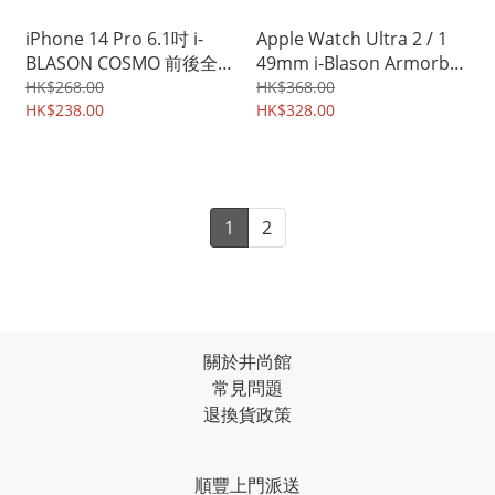
iPhone 14 Pro 6.1吋 i-
Apple Watch Ultra 2 / 1
BLASON COSMO 前後全方
49mm i-Blason Armorbox
位 高貴優雅 保護殼 手機殼
強力保護 錶帶保護殼 保護
HK$268.00
HK$368.00
保護套 7172A
HK$238.00
套 專業表帶殼連玻璃屏幕
HK$328.00
貼 6892A
1
2
關於井尚館
常見問題
退換貨政策
順豐上門派送