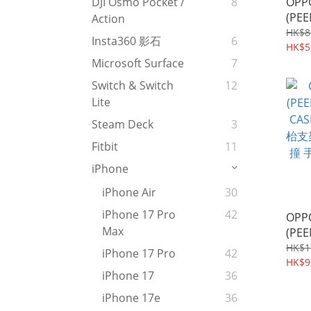
OPPO
DJI Osmo Pocket /
8
(PEE
Action
Im
HK$8
Insta360 影石
6
黑版
HK$5
598
Microsoft Surface
7
Switch & Switch
12
Lite
Steam Deck
3
Fitbit
11
iPhone
iPhone Air
30
iPhone 17 Pro
42
OPPO
Max
(PEE
CASE
HK$1
iPhone 17 Pro
42
枱支
HK$9
iPhone 17
36
撞 手
iPhone 17e
36