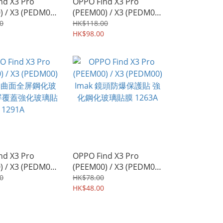
nd X3 Pro
OPPO Find X3 Pro
) / X3 (PEDM00)
(PEEM00) / X3 (PEDM00)
3D曲面 防偷窺 防
CASEBURG Hybrid R 磁
0
HK$118.00
偷睇 保私隱 鋼化
貼指環扣 座枱支架 四邊
HK$98.00
全屏覆蓋保護貼
全包手機殼 手機套
4755A
nd X3 Pro
OPPO Find X3 Pro
) / X3 (PEDM00)
(PEEM00) / X3 (PEDM00)
3D曲面全屏鋼化玻
Imak 鏡頭防爆保護貼 強
0
HK$78.00
屏覆蓋強化玻璃貼
化鋼化玻璃貼膜 1263A
HK$48.00