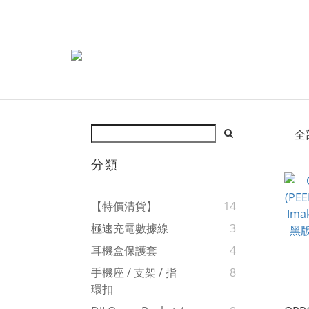
全
分類
【特價清貨】
14
極速充電數據線
3
耳機盒保護套
4
手機座 / 支架 / 指
8
環扣