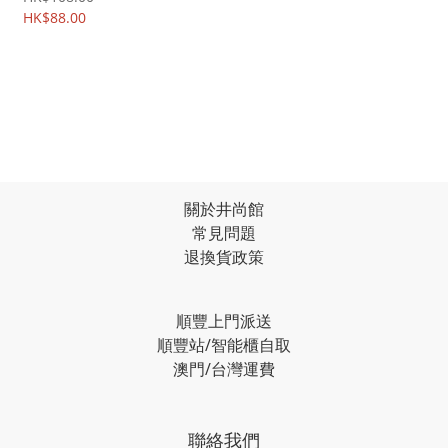
雙片裝 0647A
HK$88.00
關於井尚館
常見問題
退換貨政策
順豐上門派送
順豐站/智能櫃自取
澳門/台灣運費
聯絡我們