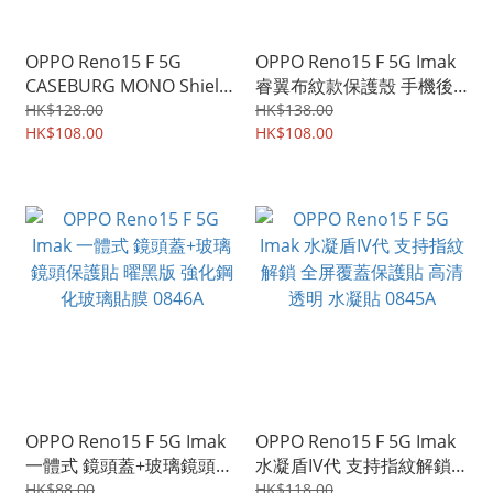
OPPO Reno15 F 5G
OPPO Reno15 F 5G Imak
CASEBURG MONO Shield
睿翼布紋款保護殼 手機後
單色新款設計 四邊全包加
背硬殼Case Shell 0848A
HK$128.00
HK$138.00
強保護 手機軟殼 保護軟套
HK$108.00
HK$108.00
2827A
OPPO Reno15 F 5G Imak
OPPO Reno15 F 5G Imak
一體式 鏡頭蓋+玻璃鏡頭保
水凝盾IV代 支持指紋解鎖
護貼 曜黑版 強化鋼化玻璃
全屏覆蓋保護貼 高清透明
HK$88.00
HK$118.00