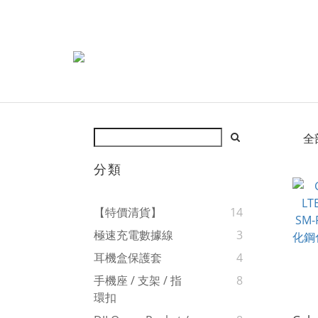
全
分類
【特價清貨】
14
極速充電數據線
3
耳機盒保護套
4
手機座 / 支架 / 指
8
環扣