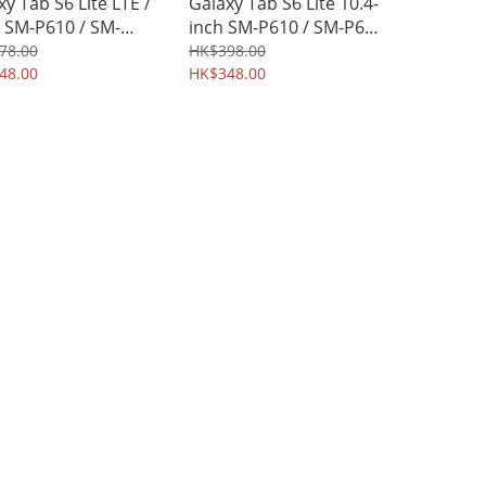
xy Tab S6 Lite LTE /
Galaxy Tab S6 Lite 10.4-
i SM-P610 / SM-
inch SM-P610 / SM-P615
5 NILLKIN H+ 強化鋼
SUPCASE Unicorn
78.00
HK$398.00
璃膜 屏幕防爆保護貼
48.00
Beetle Pro 軍用級前後全
HK$348.00
1A
面保護殼 座枱支架平板殼
1415A