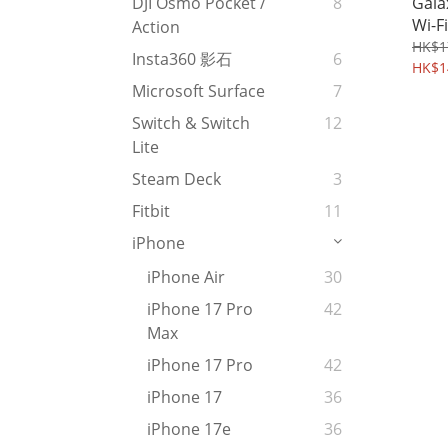
Gala
DJI Osmo Pocket /
8
Wi-F
Action
P61
HK$1
Insta360 影石
6
化玻
HK$1
049
Microsoft Surface
7
Switch & Switch
12
Lite
Steam Deck
3
Fitbit
11
iPhone
iPhone Air
30
iPhone 17 Pro
42
Max
iPhone 17 Pro
42
iPhone 17
36
iPhone 17e
36