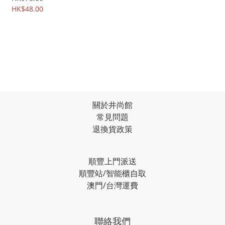
璃貼膜 6595A
HK$48.00
關於井尚館
常見問題
退換貨政策
順豐上門派送
順豐站/智能櫃自取
澳門/台灣運費
聯絡我們