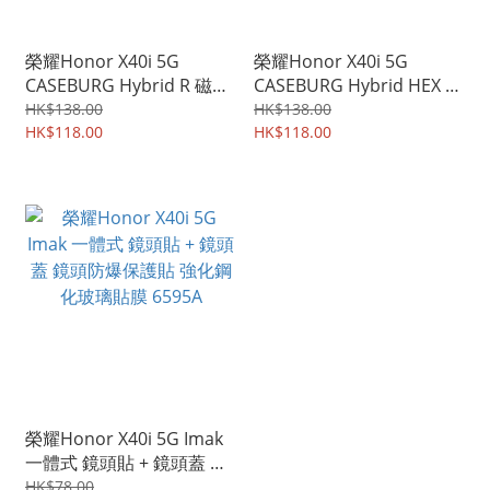
榮耀Honor X40i 5G
榮耀Honor X40i 5G
CASEBURG Hybrid R 磁貼
CASEBURG Hybrid HEX 雙
指環扣 座枱支架 四邊全包
物料加強防撞 軟邊硬底 四
HK$138.00
HK$138.00
手機殼 手機套 6485A
HK$118.00
邊全包保護殼 手機套
HK$118.00
6484A
榮耀Honor X40i 5G Imak
一體式 鏡頭貼 + 鏡頭蓋 鏡
頭防爆保護貼 強化鋼化玻
HK$78.00