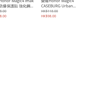
onor Magic4 Imak
榮耀Honor Magic4
防爆保護貼 強化鋼化
CASEBURG Urban
膜 雙片裝 1915A
Shield 商務斯文 耐磨皮
8.00
HK$118.00
8.00
紋 保護套 手機軟殼
HK$98.00
6366A