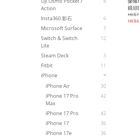
榮耀H
DJI Osmo Pocket /
8
鏡頭
Action
玻璃貼
HK$7
Insta360 影石
6
HK$4
Microsoft Surface
7
Switch & Switch
12
Lite
Steam Deck
3
Fitbit
11
iPhone
iPhone Air
30
iPhone 17 Pro
42
Max
iPhone 17 Pro
42
iPhone 17
36
iPhone 17e
36