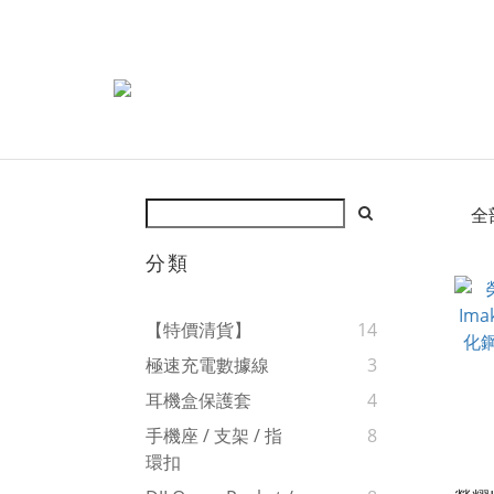
全
分類
【特價清貨】
14
極速充電數據線
3
耳機盒保護套
4
手機座 / 支架 / 指
8
環扣