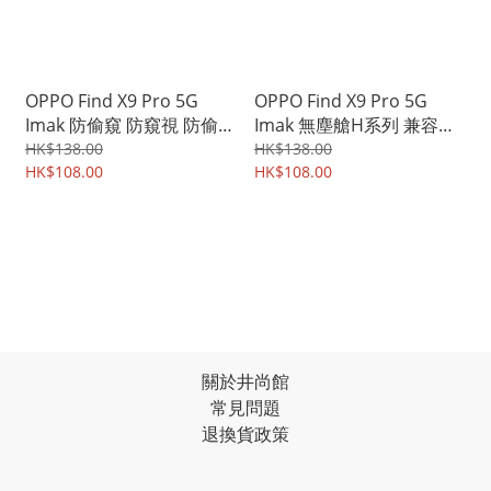
OPPO Find X9 Pro 5G
OPPO Find X9 Pro 5G
Imak 防偷窺 防窺視 防偷睇
Imak 無塵艙H系列 兼容保
保私隱 鋼化玻璃膜 支持指
護殼 支持指紋解鎖 屏幕防
HK$138.00
HK$138.00
紋解鎖 屏幕保護貼 4670A
HK$108.00
爆 強化玻璃保護貼 鋼化玻
HK$108.00
璃膜 4507A
關於井尚館
常見問題
退換貨政策