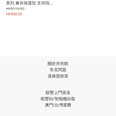
系列 兼容保護殼 支持指紋
解鎖 屏幕防爆 強化玻璃保
HK$118.00
護貼 鋼化玻璃膜 0497A
HK$88.00
關於井尚館
常見問題
退換貨政策
順豐上門派送
順豐站/智能櫃自取
澳門/台灣運費