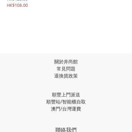
強保護 手機軟殼 保護軟套
HK$108.00
1159A
關於井尚館
常見問題
退換貨政策
順豐上門派送
順豐站/智能櫃自取
澳門/台灣運費
聯絡我們