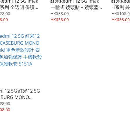
edmi 12 5G Imak
紅米Redmi 12 5G Imak
紅米Redm
-5系列 全透明 保護軟
一體式 鏡頭貼 + 鏡頭蓋
H系列 
機軟殼Case 7772A
鏡頭防爆保護貼 強化鋼化
爆 強化
28.00
HK$88.00
HK$108.0
8.00
玻璃貼膜 0246A
HK$58.00
玻璃膜 0
HK$88.00
mi 12 5G 紅米12 5G
EBURG MONO
eld 單色新款設計 四
28.00
包加強保護 手機軟殼
08.00
套 5151A