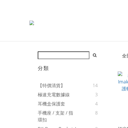
全
分類
【特價清貨】
14
極速充電數據線
3
耳機盒保護套
4
手機座 / 支架 / 指
8
環扣