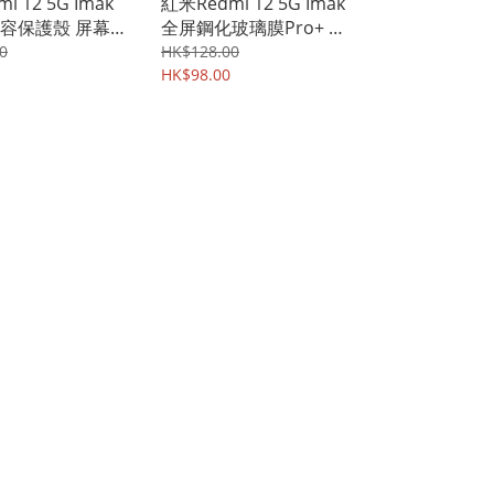
i 12 5G Imak
紅米Redmi 12 5G Imak
兼容保護殼 屏幕防
全屏鋼化玻璃膜Pro+ 強
玻璃保護貼 鋼化
化玻璃貼 0233A
0
HK$128.00
245A
HK$98.00