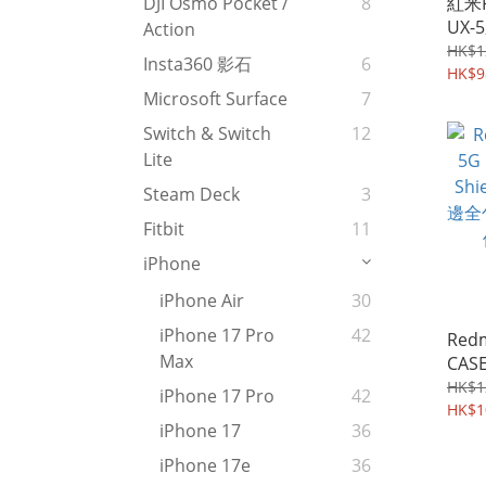
紅米R
DJI Osmo Pocket /
8
UX
Action
套 手
HK$1
Insta360 影石
6
HK$9
Microsoft Surface
7
Switch & Switch
12
Lite
Steam Deck
3
Fitbit
11
iPhone
iPhone Air
30
iPhone 17 Pro
42
Red
Max
CAS
Shi
HK$1
iPhone 17 Pro
42
邊全
HK$1
iPhone 17
36
保護軟
iPhone 17e
36