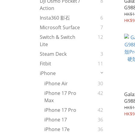
Gala
DJI Osmo Pocket /
8
G98
Action
三代
HK$1
Insta360 影石
6
全屏
HK$9
膠膜 
Microsoft Surface
7
Switch & Switch
12
Lite
Steam Deck
3
Fitbit
11
iPhone
iPhone Air
30
iPhone 17 Pro
42
Gala
Max
G98
殼P
HK$1
iPhone 17 Pro
42
硬殼Ca
HK$9
iPhone 17
36
iPhone 17e
36