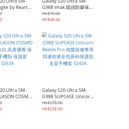
20 Ultra SM-
Galaxy S20 Ultra SM-
ngke by Rearth
G988 Imak 鏡頭防爆保護
n 軍用級防撞 軟邊
貼 強化鋼化玻璃貼膜 雙
0
HK$78.00
殼 手機套 保護
0
片裝 0366A
HK$48.00
A
20 Ultra SM-
Galaxy S20 Ultra SM-
-BLASON COSMO
G988 SUPCASE Unicorn
位 高貴優雅 保
Beetle Pro 地盤裝修專用
0
HK$278.00
機殼 保護套
0
四邊前後全包座枱保護殼
HK$238.00
支架手機套 3243A