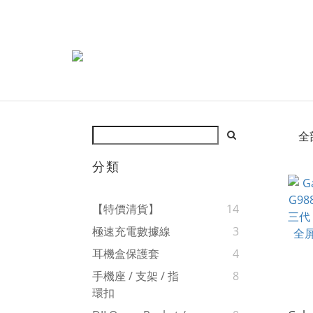
全
分類
【特價清貨】
14
極速充電數據線
3
耳機盒保護套
4
手機座 / 支架 / 指
8
環扣