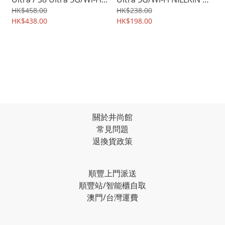
SUPCASE Unicorn Beetle
強化鋼化玻璃膜 屏幕防爆
HK$458.00
HK$238.00
Pro 可放S Pen及無線充電
HK$438.00
保護貼 6177A
HK$198.00
四邊前後全包座枱保護殼
支架平板保護套 7497A
關於井尚館
常見問題
退換貨政策
順豐上門派送
順豐站/智能櫃自取
澳門/台灣運費