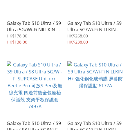
Galaxy Tab S10 Ultra / S9
Galaxy Tab S10 Ultra / S9
Ultra 5G/Wi-Fi NILLKIN 凈
Ultra 5G/Wi-Fi NILLKIN 悍
系列抗反膜 AR塗層 高清高
甲Pro 翻蓋保護殼 翻頁皮
HK$178.00
HK$268.00
透屏幕保護貼 7841A
HK$138.00
套Flip Cover Case 7838A
HK$238.00
Galaxy Tab S10 Ultra / S9
Galaxy Tab S10 Ultra / S9
Ultra / S8 Ultra 5G/Wi-Fi
Ultra 5G/Wi-Fi NILLKIN H+