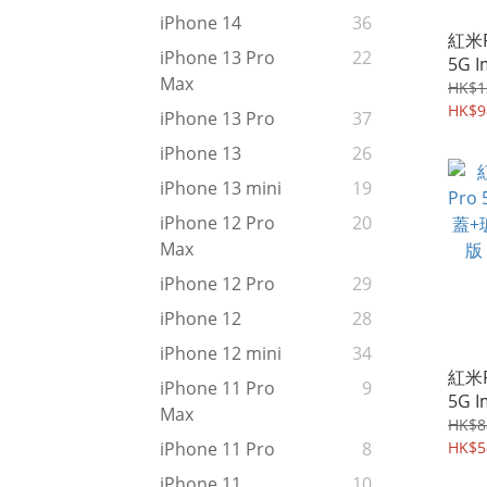
iPhone 14
36
紅米R
iPhone 13 Pro
22
5G 
Max
明 
HK$1
Case
HK$9
iPhone 13 Pro
37
iPhone 13
26
iPhone 13 mini
19
iPhone 12 Pro
20
Max
iPhone 12 Pro
29
iPhone 12
28
iPhone 12 mini
34
紅米R
iPhone 11 Pro
9
5G 
Max
+玻
HK$8
強化
HK$5
iPhone 11 Pro
8
iPhone 11
10