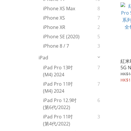
iPhone XS Max
8
iPhone XS
7
iPhone XR
2
iPhone SE (2020)
5
iPhone 8 / 7
3
iPad
紅米R
5G 
iPad Pro 13吋
7
鏡頭
HK$1
(M4) 2024
手機硬
HK$1
iPad Pro 11吋
7
(M4) 2024
iPad Pro 12.9吋
6
(第6代/2022)
iPad Pro 11吋
3
(第4代/2022)