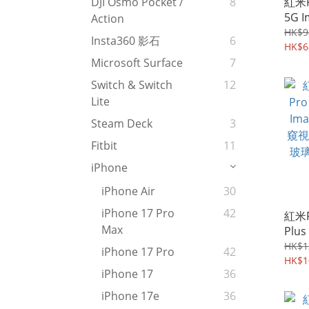
紅米R
DJI Osmo Pocket /
8
5G 
Action
空設
HK$9
Insta360 影石
6
機邊框
HK$6
Microsoft Surface
7
Switch & Switch
12
Lite
Steam Deck
3
Fitbit
11
iPhone
iPhone Air
30
iPhone 17 Pro
42
紅米R
Max
Plus
3D
HK$1
iPhone 17 Pro
42
偷睇
HK$1
iPhone 17
36
全屏
iPhone 17e
36