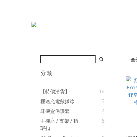
全
分類
【特價清貨】
14
極速充電數據線
3
耳機盒保護套
4
手機座 / 支架 / 指
8
環扣