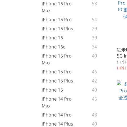
iPhone 16 Pro
53
Max
iPhone 16 Pro
54
iPhone 16 Plus
29
iPhone 16
39
iPhone 16e
34
紅米R
5G 
iPhone 15 Pro
49
磨砂
HK$1
Max
護殼 
HK$1
iPhone 15 Pro
46
iPhone 15 Plus
42
iPhone 15
40
iPhone 14 Pro
46
Max
iPhone 14 Pro
43
iPhone 14 Plus
49