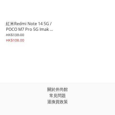
紅米Redmi Note 14 5G /
POCO M7 Pro 5G Imak 睿
翼布紋款保護殼 手機後背
HK$138.00
硬殼Case Shell 4633A
HK$108.00
關於井尚館
常見問題
退換貨政策