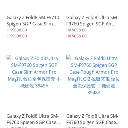
Galaxy Z Fold8 SM-F9710
Galaxy Z Fold8 Ultra SM-
Spigen SGP Case Slim
F9760 Spigen SGP Air
Armor Pro MagFit 鉸位全
Skin Aramid Magfit 芳綸纖
HK$638.00
HK$698.00
包保護套 手機硬殼 4979A
HK$598.00
維 超耐磨 鉸位全包 手機保
HK$658.00
護殼 3950A
Galaxy Z Fold8 Ultra SM-
Galaxy Z Fold8 Ultra SM-
F9760 Spigen SGP Case
F9760 Spigen SGP Case