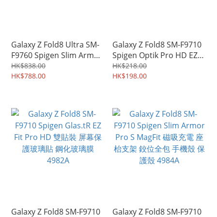
Galaxy Z Fold8 Ultra SM-
Galaxy Z Fold8 SM-F9710
F9760 Spigen Slim Armor
Spigen Optik Pro HD EZ
Pro S MagFit 磁吸充電 座
Fit 鏡頭貼 手機鏡頭保護貼
HK$838.00
HK$218.00
枱支架 鉸位全包 手機殼 保
HK$788.00
4983A
HK$198.00
護殼 3955A
Galaxy Z Fold8 SM-F9710
Galaxy Z Fold8 SM-F9710