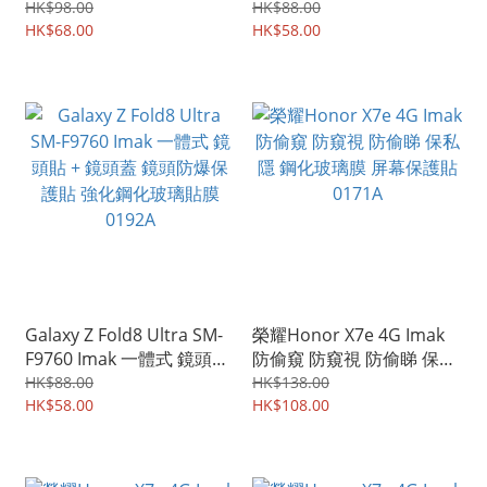
款) 亞克力鏡頭蓋+玻璃鏡
+玻璃鏡頭保護貼 曜黑版 強
HK$98.00
HK$88.00
頭膜 鏡頭防爆保護貼 強化
HK$68.00
化鋼化玻璃貼膜 0193A
HK$58.00
鋼化玻璃貼膜 0197A
Galaxy Z Fold8 Ultra SM-
榮耀Honor X7e 4G Imak
F9760 Imak 一體式 鏡頭貼
防偷窺 防窺視 防偷睇 保私
+ 鏡頭蓋 鏡頭防爆保護貼
隱 鋼化玻璃膜 屏幕保護貼
HK$88.00
HK$138.00
強化鋼化玻璃貼膜 0192A
HK$58.00
0171A
HK$108.00