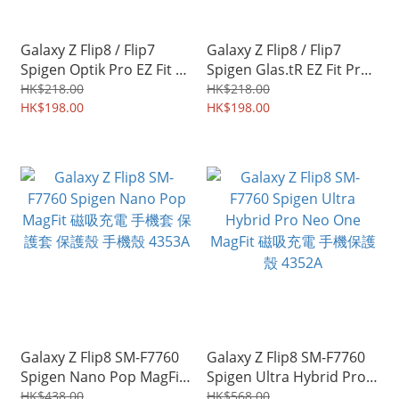
Galaxy Z Flip8 / Flip7
Galaxy Z Flip8 / Flip7
Spigen Optik Pro EZ Fit 鏡
Spigen Glas.tR EZ Fit Pro
頭貼 手機鏡頭保護貼
雙貼裝 屏幕保護玻璃貼 鋼
HK$218.00
HK$218.00
4355A
HK$198.00
化玻璃膜 4354A
HK$198.00
Galaxy Z Flip8 SM-F7760
Galaxy Z Flip8 SM-F7760
Spigen Nano Pop MagFit
Spigen Ultra Hybrid Pro
磁吸充電 手機套 保護套 保
Neo One MagFit 磁吸充電
HK$438.00
HK$568.00