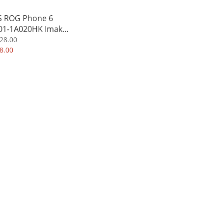
 ROG Phone 6
01-1A020HK Imak
10系列 全透明 保護軟
28.00
機軟殼Case 6571A
8.00