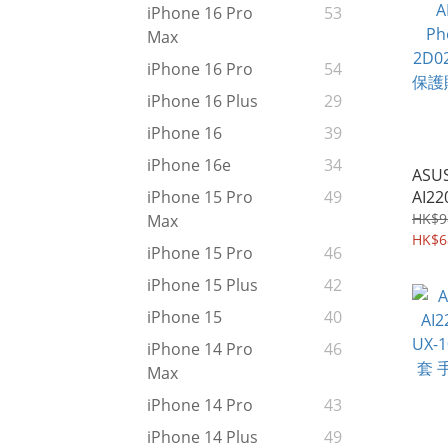
iPhone 16 Pro
53
Max
iPhone 16 Pro
54
iPhone 16 Plus
29
iPhone 16
39
iPhone 16e
34
ASUS
AI22
iPhone 15 Pro
49
Phon
HK$9
Max
2D0
HK$6
iPhone 15 Pro
46
保護
雙片裝
iPhone 15 Plus
42
iPhone 15
40
iPhone 14 Pro
46
Max
iPhone 14 Pro
43
iPhone 14 Plus
49