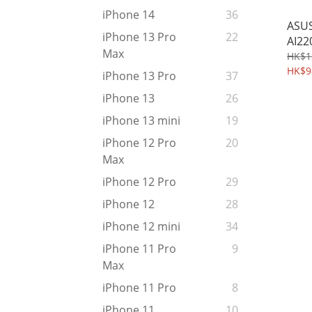
iPhone 14
36
ASUS
iPhone 13 Pro
22
AI22
Max
UX-
HK$1
套 手
HK$9
iPhone 13 Pro
37
iPhone 13
26
iPhone 13 mini
19
iPhone 12 Pro
20
Max
iPhone 12 Pro
29
iPhone 12
28
iPhone 12 mini
34
iPhone 11 Pro
9
Max
iPhone 11 Pro
8
iPhone 11
10