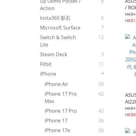
ASUS
DJI Osmo Pocket /
8
/ RO
Action
9B系
HK$1
Insta360 影石
6
軟邊
HK$1
Case
Microsoft Surface
7
Switch & Switch
12
Lite
Steam Deck
3
Fitbit
11
iPhone
iPhone Air
30
iPhone 17 Pro
42
ASUS
Max
AI22
Phon
HK$1
iPhone 17 Pro
42
2D0
HK$8
iPhone 17
36
代 
貼 雙
iPhone 17e
36