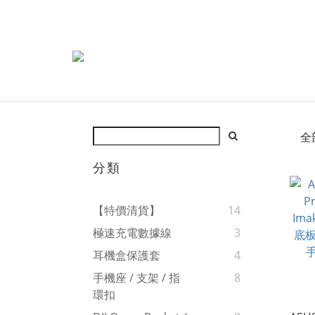
全
分類
【特價清貨】
14
極速充電數據線
3
耳機盒保護套
4
手機座 / 支架 / 指
8
環扣