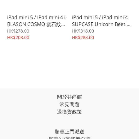
iPad mini 5 / iPad mini 4 i-
iPad mini 5 / iPad mini 4
BLASON COSMO 雲石紋理
SUPCASE Unicorn Beetle
設計 座枱支架翻蓋保護套
Pro 前後全方位全面保護殼
HK$278.00
HK$318.00
平板殼 0399A
HK$208.00
座枱支架式平板保護套
HK$288.00
2403A
關於井尚館
常見問題
退換貨政策
順豐上門派送