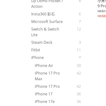
小米9 
DJI Osmo Pocket /
8
9 P
Action
軟套
HK$1
Insta360 影石
6
機軟殼
HK$8
Microsoft Surface
7
Switch & Switch
12
Lite
Steam Deck
3
Fitbit
11
iPhone
iPhone Air
30
iPhone 17 Pro
42
Max
iPhone 17 Pro
42
iPhone 17
36
iPhone 17e
36