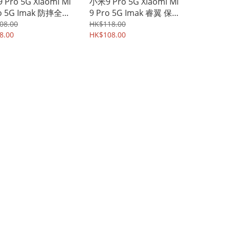
Pro 5G Xiaomi Mi
小米9 Pro 5G Xiaomi Mi
ro 5G Imak 防摔全包
9 Pro 5G Imak 睿翼 保護
氣囊版 保護軟套 手
殼 手機後背硬殼Case
08.00
HK$118.00
Case 2669A
8.00
Shell 0595A
HK$108.00