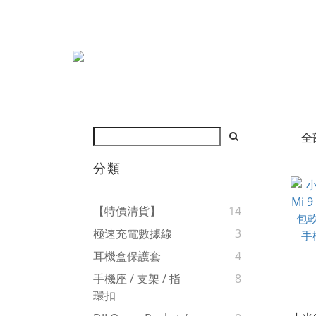
全
分類
【特價清貨】
14
極速充電數據線
3
耳機盒保護套
4
手機座 / 支架 / 指
8
環扣