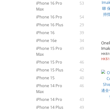
iPhone 16 Pro
53
Max
iPhone 16 Pro
54
iPhone 16 Plus
29
iPhone 16
39
iPhone 16e
34
OneP
Ima
iPhone 15 Pro
49
睇 
HK$1
Max
持指
HK$1
iPhone 15 Pro
46
064
iPhone 15 Plus
42
iPhone 15
40
iPhone 14 Pro
46
Max
iPhone 14 Pro
43
iPhone 14 Plus
49