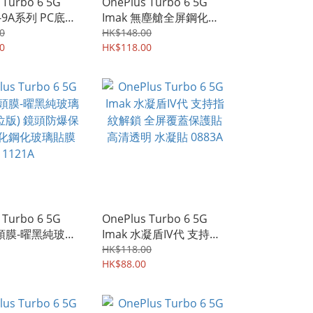
 Turbo 6 5G
OnePlus Turbo 6 5G
X-9A系列 PC底板
Imak 無塵艙全屏鋼化玻
軟邊框保護殼 手機
璃膜 支持指紋解鎖 強化
0
HK$148.00
1286A
0
玻璃貼 1285A
HK$118.00
 Turbo 6 5G
OnePlus Turbo 6 5G
鏡頭膜-曜黑純玻璃
Imak 水凝盾IV代 支持指
位版) 鏡頭防爆保
紋解鎖 全屏覆蓋保護貼
HK$118.00
化鋼化玻璃貼膜
高清透明 水凝貼 0883A
HK$88.00