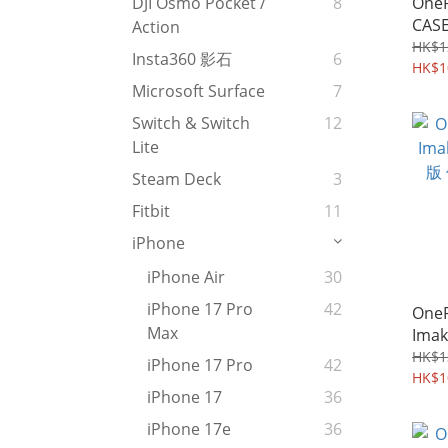
OneP
DJI Osmo Pocket /
8
CASE
Action
磁貼
HK$1
Insta360 影石
6
手機
HK$1
876
Microsoft Surface
7
Switch & Switch
12
Lite
Steam Deck
3
Fitbit
11
iPhone
iPhone Air
30
iPhone 17 Pro
42
OneP
Max
Im
版 
HK$1
iPhone 17 Pro
42
Case
HK$1
iPhone 17
36
iPhone 17e
36