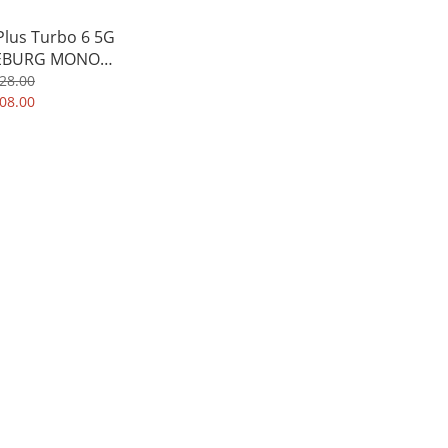
lus Turbo 6 5G
EBURG MONO
eld 單色新款設計 四
28.00
包加強保護 手機軟殼
08.00
套 3904A