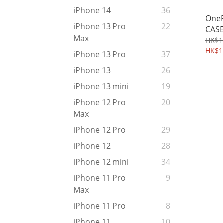
iPhone 14
36
OneP
iPhone 13 Pro
22
CAS
Max
Shi
HK$1
邊全
HK$1
iPhone 13 Pro
37
保護軟
iPhone 13
26
iPhone 13 mini
19
iPhone 12 Pro
20
Max
iPhone 12 Pro
29
iPhone 12
28
iPhone 12 mini
34
iPhone 11 Pro
9
Max
iPhone 11 Pro
8
iPhone 11
10