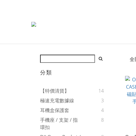
全
分類
【特價清貨】
14
極速充電數據線
3
耳機盒保護套
4
手機座 / 支架 / 指
8
環扣