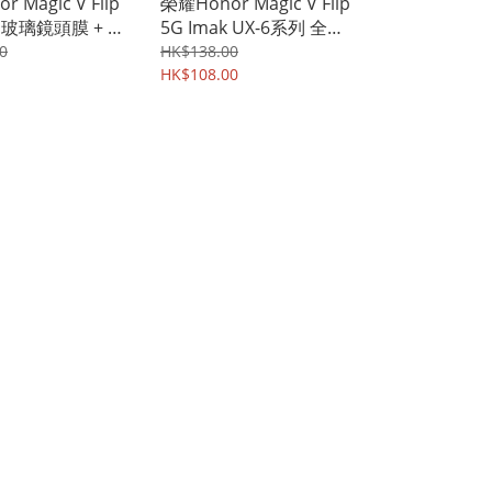
 Magic V Flip
榮耀Honor Magic V Flip
k 玻璃鏡頭膜 + 玻
5G Imak UX-6系列 全透
 鏡頭防爆保護貼
明氣囊隱形 保護軟套 手
0
HK$138.00
璃貼膜 8808A
機軟殼Case 8807A
HK$108.00