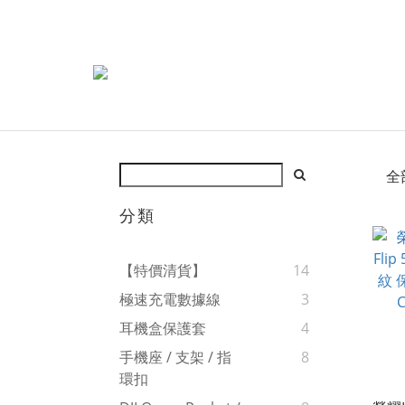
全
分類
【特價清貨】
14
極速充電數據線
3
耳機盒保護套
4
手機座 / 支架 / 指
8
環扣