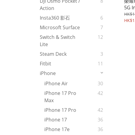
榮耀Ho
DJI Osmo Pocket /
8
5G 
Action
保護
HK$1
Insta360 影石
6
Case
HK$1
Microsoft Surface
7
Switch & Switch
12
Lite
Steam Deck
3
Fitbit
11
iPhone
iPhone Air
30
iPhone 17 Pro
42
Max
iPhone 17 Pro
42
iPhone 17
36
iPhone 17e
36