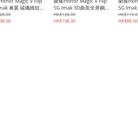
nor Magic V Flip
榮耀Honor Magic V Flip
榮耀Honor
Imak 睿翼 碳纖維紋
5G Imak 3D曲面全屏鋼
5G Ima
殼 手機後背硬殼
化膜 (後屏貼) 強化玻璃貼
璃後屏貼
68.00
HK$138.00
HK$118.0
 Shell 8907A
38.00
8809A
HK$108.00
強化鋼化玻
HK$88.00