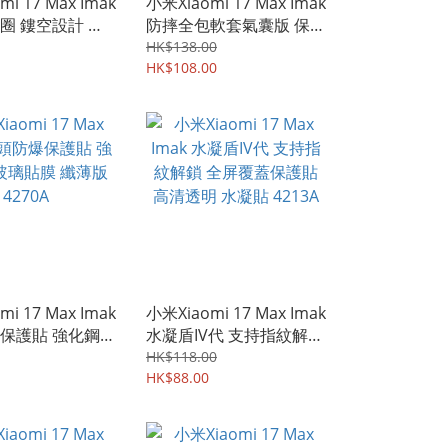
i 17 Max Imak
小米Xiaomi 17 Max Imak
圈 鏤空設計 輕
防摔全包軟套氣囊版 保護
質 相機邊框蓋
軟套 手機軟殼Case
HK$138.00
4331A
HK$108.00
i 17 Max Imak
小米Xiaomi 17 Max Imak
保護貼 強化鋼化
水凝盾IV代 支持指紋解鎖
纖薄版 4270A
全屏覆蓋保護貼 高清透明
HK$118.00
水凝貼 4213A
HK$88.00