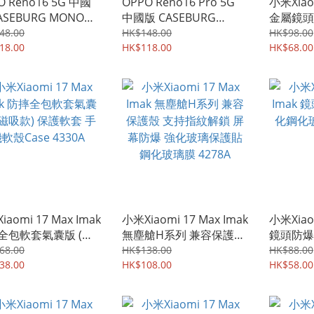
O Reno16 5G 中國
OPPO Reno16 Pro 5G
小米Xiaom
ASEBURG MONO
中國版 CASEBURG
金屬鏡頭
eld 單色新款設計 四
MONO Shield 單色新款
薄金屬材
48.00
HK$148.00
HK$98.00
包加強保護 手機軟殼
18.00
設計 四邊全包加強保護
HK$118.00
4332A
HK$68.00
套 0570A
手機軟殼 保護軟套
0569A
aomi 17 Max Imak
小米Xiaomi 17 Max Imak
小米Xiaom
全包軟套氣囊版 (磁
無塵艙H系列 兼容保護殼
鏡頭防爆
) 保護軟套 手機軟殼
支持指紋解鎖 屏幕防爆
玻璃貼膜 
68.00
HK$138.00
HK$88.00
 4330A
38.00
強化玻璃保護貼 鋼化玻璃
HK$108.00
HK$58.00
膜 4278A