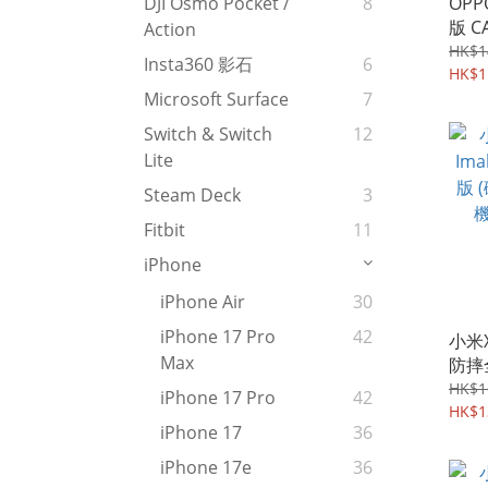
OPP
DJI Osmo Pocket /
8
版 C
Action
Shi
HK$1
Insta360 影石
6
邊全
HK$1
保護軟
Microsoft Surface
7
Switch & Switch
12
Lite
Steam Deck
3
Fitbit
11
iPhone
iPhone Air
30
iPhone 17 Pro
42
小米Xi
Max
防摔
吸款
HK$1
iPhone 17 Pro
42
Case
HK$1
iPhone 17
36
iPhone 17e
36