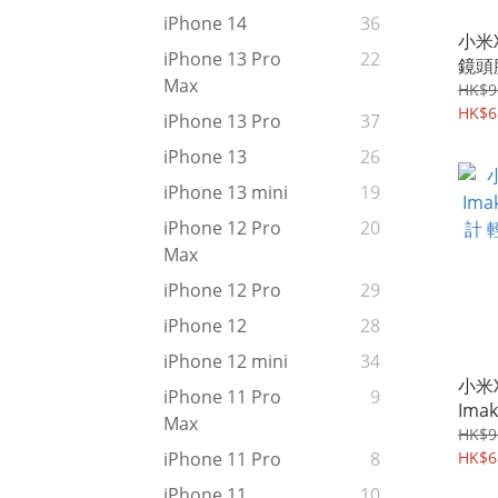
iPhone 14
36
小米Xi
iPhone 13 Pro
22
鏡頭
Max
定位
HK$9
強化
HK$6
iPhone 13 Pro
37
iPhone 13
26
iPhone 13 mini
19
iPhone 12 Pro
20
Max
iPhone 12 Pro
29
iPhone 12
28
iPhone 12 mini
34
小米X
iPhone 11 Pro
9
Im
Max
計 
HK$9
框蓋 
HK$6
iPhone 11 Pro
8
iPhone 11
10