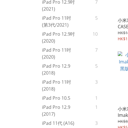
iPad Pro 12.9吋
7
(2021)
iPad Pro 11吋
5
小米X
(第3代/2021)
CASE
磁貼
HK$1
iPad Pro 12.9吋
10
手機
HK$1
(2020)
438
iPad Pro 11吋
7
(2020)
iPad Pro 12.9
5
(2018)
iPad Pro 11吋
3
(2018)
iPad Pro 10.5
1
iPad Pro 12.9
1
小米X
(2017)
Im
黑版
HK$8
iPad 11代 (A16)
3
302
HK$5