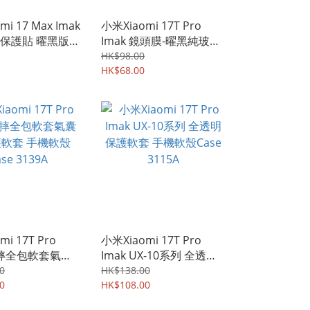
i 17 Max Imak
小米Xiaomi 17T Pro
保護貼 曜黑版
Imak 鏡頭膜-曜黑純玻璃
璃貼膜 3551A
(自帶定位版) 鏡頭防爆保
HK$98.00
護貼 強化鋼化玻璃貼膜
HK$68.00
3163A
i 17T Pro
小米Xiaomi 17T Pro
 防摔全包軟套氣囊
Imak UX-10系列 全透明
軟套 手機軟殼
保護軟套 手機軟殼Case
0
HK$138.00
39A
0
3115A
HK$108.00