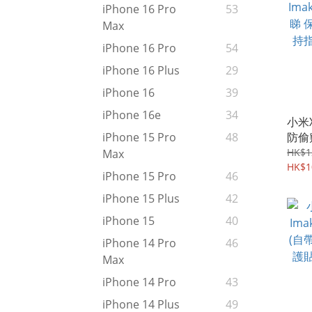
iPhone 16 Pro
53
Max
iPhone 16 Pro
54
iPhone 16 Plus
29
iPhone 16
39
iPhone 16e
34
小米Xi
防偷
iPhone 15 Pro
48
私隱
HK$1
Max
紋解
HK$1
iPhone 15 Pro
46
408
iPhone 15 Plus
42
iPhone 15
40
iPhone 14 Pro
46
Max
iPhone 14 Pro
43
iPhone 14 Plus
49