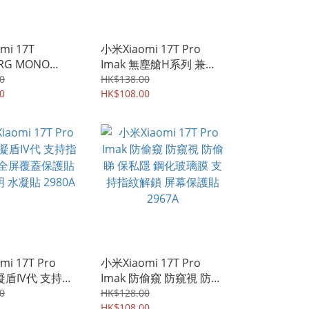
mi 17T
小米Xiaomi 17T Pro
RG MONO
Imak 無塵艙H系列 兼容
d 單色新款設計 四
保護殼 支持指紋解鎖 屏
0
HK$138.00
強保護 手機軟殼
0
幕防爆 強化玻璃保護貼
HK$108.00
4367A
鋼化玻璃膜 3025A
i 17T Pro
小米Xiaomi 17T Pro
水凝盾IV代 支持指
Imak 防偷窺 防窺視 防偷
全屏覆蓋保護貼
睇 保私隱 鋼化玻璃膜 支
0
HK$128.00
水凝貼 2980A
持指紋解鎖 屏幕保護貼
HK$108.00