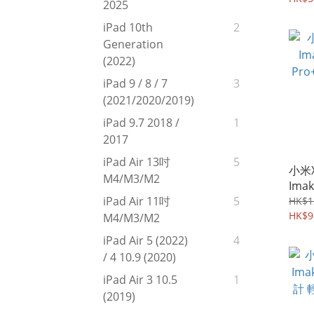
2025
iPad 10th
2
Generation
(2022)
iPad 9 / 8 / 7
3
(2021/2020/2019)
iPad 9.7 2018 /
1
2017
iPad Air 13吋
5
小米X
M4/M3/M2
Im
Pr
iPad Air 11吋
5
HK$1
玻璃貼
HK$9
M4/M3/M2
iPad Air 5 (2022)
4
/ 4 10.9 (2020)
iPad Air 3 10.5
1
(2019)