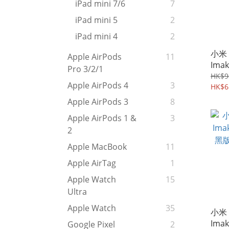
iPad mini 7/6
7
iPad mini 5
2
iPad mini 4
2
小米 X
Apple AirPods
11
Im
Pro 3/2/1
計 
HK$9
Apple AirPods 4
3
框蓋 
HK$6
Apple AirPods 3
8
Apple AirPods 1 &
3
2
Apple MacBook
11
Apple AirTag
1
Apple Watch
15
Ultra
Apple Watch
35
小米 X
Im
Google Pixel
2