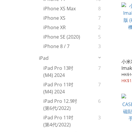
iPhone XS Max
8
iPhone XS
7
iPhone XR
2
iPhone SE (2020)
5
iPhone 8 / 7
3
iPad
小米X
Im
iPad Pro 13吋
7
版 (
HK$1
(M4) 2024
機軟殼
HK$1
iPad Pro 11吋
7
(M4) 2024
iPad Pro 12.9吋
6
(第6代/2022)
iPad Pro 11吋
3
(第4代/2022)