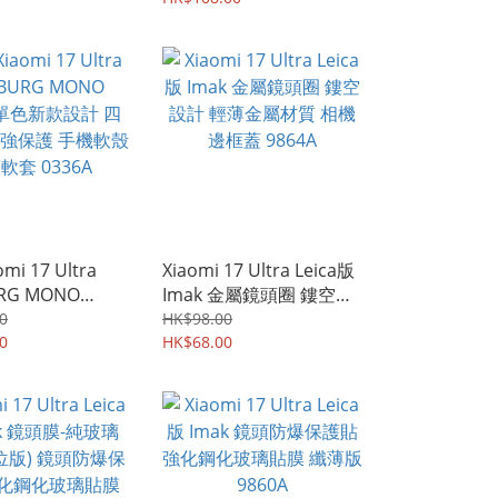
2967A
mi 17 Ultra
Xiaomi 17 Ultra Leica版
RG MONO
Imak 金屬鏡頭圈 鏤空設
d 單色新款設計 四
計 輕薄金屬材質 相機邊
0
HK$98.00
強保護 手機軟殼
0
框蓋 9864A
HK$68.00
0336A