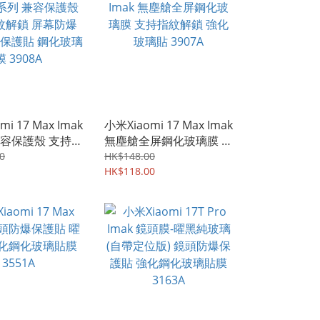
i 17 Max Imak
小米Xiaomi 17 Max Imak
兼容保護殼 支持指
無塵艙全屏鋼化玻璃膜 支
屏幕防爆 強化玻
持指紋解鎖 強化玻璃貼
0
HK$148.00
 鋼化玻璃膜
3907A
HK$118.00