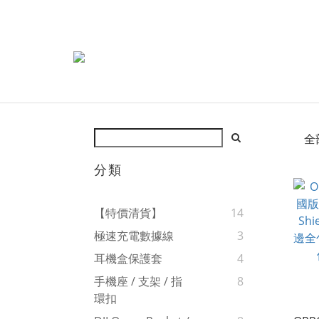
全
分類
【特價清貨】
14
極速充電數據線
3
耳機盒保護套
4
手機座 / 支架 / 指
8
環扣