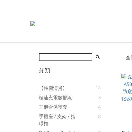
全
分類
【特價清貨】
14
極速充電數據線
3
耳機盒保護套
4
手機座 / 支架 / 指
8
環扣