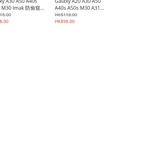
xy A30 A50 A40s
Galaxy A20 A30 A50
s M30 Imak 防偷窺
A40s A50s M30 A31
視 防偷睇 保私隱 鋼
Imak 全屏鋼化玻璃膜
18.00
HK$118.00
璃膜 全屏覆蓋保護貼
8.00
Pro+版 強化玻璃貼
HK$98.00
1A
2708A