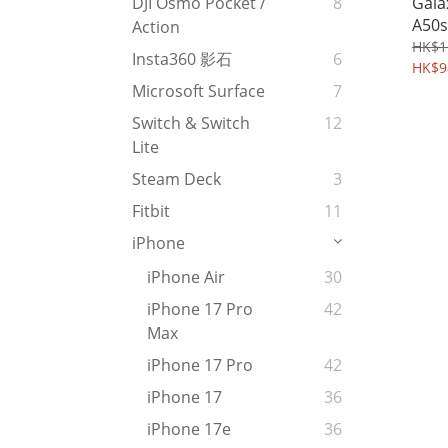
Gala
DJI Osmo Pocket /
8
A50
Action
防窺
HK$1
Insta360 影石
6
化玻
HK$9
400
Microsoft Surface
7
Switch & Switch
12
Lite
Steam Deck
3
Fitbit
11
iPhone
iPhone Air
30
iPhone 17 Pro
42
Max
iPhone 17 Pro
42
iPhone 17
36
iPhone 17e
36