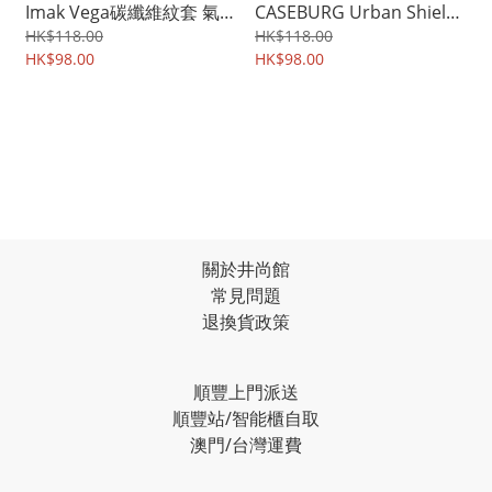
Imak Vega碳纖維紋套 氣囊
CASEBURG Urban Shield
款 保護軟套 手機軟殼Case
商務斯文 耐磨皮紋 保護套
HK$118.00
HK$118.00
3447A
HK$98.00
手機軟殼 0900A
HK$98.00
關於井尚館
常見問題
退換貨政策
順豐上門派送
順豐站/智能櫃自取
澳門/台灣運費