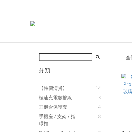
全
分類
【特價清貨】
14
極速充電數據線
3
耳機盒保護套
4
手機座 / 支架 / 指
8
環扣