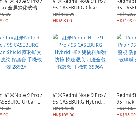
i 紅米Note 9 Pro /
紅米Redmi Note 9 Pro /
Redmi 紅
Imak 全屏鋼化玻璃膜
9S CASEBURG Clear
9S CASE
+ 強化玻璃貼 1078A
Hybrid 雙物料 TPU軟邊
座枱支架
18.00
HK$118.00
HK$128.0
8.00
保護套 亞加力透明硬底
HK$98.00
防撞 手
HK$108.0
手機殼Case 5582A
3100A
i 紅米Note 9 Pro /
紅米Redmi Note 9 Pro /
Redmi 紅
CASEBURG Urban
9S CASEBURG Hybrid
9S Im
eld 商務斯文 耐磨皮
HEX 雙物料加強防撞 軟
防偷睇 
18.00
HK$128.00
HK$118.0
保護套 手機軟殼
8.00
邊硬底 四邊全包保護殼
HK$108.00
膜 全屏
HK$98.00
2A
手機套 3996A
3900A