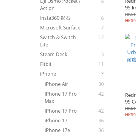
Redm
DJI Osmo Pocket /
8
9S 
Action
Pro
HK$1
Insta360 影石
6
HK$9
Microsoft Surface
7
Switch & Switch
12
Lite
Steam Deck
3
Fitbit
11
iPhone
iPhone Air
30
iPhone 17 Pro
42
Redm
Max
9S 
Shi
HK$1
iPhone 17 Pro
42
紋 
HK$9
iPhone 17
36
289
iPhone 17e
36