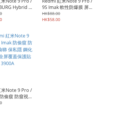
米Note 9 Pro /
Redmi 紅米Note 9 Pro /
BURG Hybrid S
9S Imak 軟性防爆膜 屏幕
 雙物料四邊全包
保護貼 防花膜 防刮TPU
0
HK$88.00
機殼 手機套
0
膠貼 2828A
HK$58.00
米Note 9 Pro /
ak 防偷窺 防窺視
保私隱 鋼化玻璃
0
覆蓋保護貼