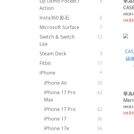
華為H
DJI Osmo Pocket /
8
CASE
Action
枱支
HK$1
Insta360 影石
6
撞 手
HK$8
Microsoft Surface
7
Switch & Switch
12
Lite
Steam Deck
3
Fitbit
11
iPhone
iPhone Air
30
iPhone 17 Pro
42
華為H
Max
Meri
CASE
HK$1
iPhone 17 Pro
42
碳纖
HK$9
iPhone 17
36
手機軟
iPhone 17e
36