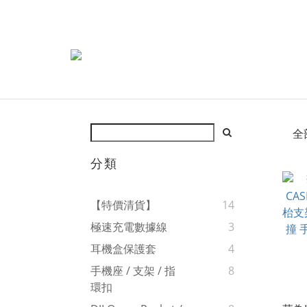
全
分類
【特價清貨】
14
極速充電數據線
3
耳機盒保護套
4
手機座 / 支架 / 指
8
環扣