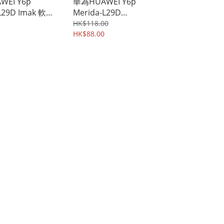
EI Y6p
華為HUAWEI Y6p
L29D Imak 軟性
Merida-L29D
屏幕保護貼 防花
CASEBURG Hybrid R 磁
HK$118.00
PU膠貼 3518A
貼指環扣 座枱支架 四邊
HK$88.00
全包手機殼 手機套
1955A