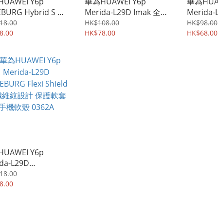
UAWEI Y6p
華為HUAWEI Y6p
華為HUAW
BURG Hybrid S 座
Merida-L29D Imak 全屏
Merida-
架 雙物料四邊全包防
鋼化玻璃膜Pro+ 強化玻
防爆膜 
18.00
HK$108.00
HK$98.00
機殼 手機套 1954A
8.00
璃貼 3520A
HK$78.00
膜 防刮T
HK$68.00
UAWEI Y6p
da-L29D
BURG Flexi Shield
18.00
維紋設計 保護軟套
8.00
殼 0362A