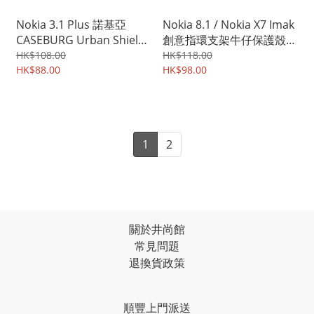
Nokia 3.1 Plus 諾基亞
Nokia 8.1 / Nokia X7 Imak
CASEBURG Urban Shield
創意指環支架牛仔保護殼
商務斯文 耐磨皮紋 保護套
手機後背硬殼Case Shell
HK$108.00
HK$118.00
手機軟殼2168A
HK$88.00
2044A
HK$98.00
1
2
關於井尚館
常見問題
退換貨政策
順豐上門派送