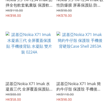
摔全包軟套氣囊版 保護軟
性防爆膜 屏幕保護貼 防花
套 手機軟殼Case 1952A
膜 防刮TPU膠貼 1951A
HK$118.00
HK$98.00
HK$98.00
HK$78.00
諾基亞Nokia X71 Imak 水
諾基亞Nokia X71 Imak 簡
凝盾三代 全屏覆蓋保護貼
約牛仔殼 保護殼 手機後背
手機後背貼 水凝貼 雙片裝
硬殼Case Shell 2853A
HK$88.00
HK$118.00
0224A
HK$58.00
HK$98.00