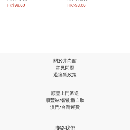
後背硬殼Case Shell 3478A
HK$98.00
3364A
HK$98.00
關於井尚館
常見問題
退換貨政策
順豐上門派送
順豐站/智能櫃自取
澳門/台灣運費
聯絡我們