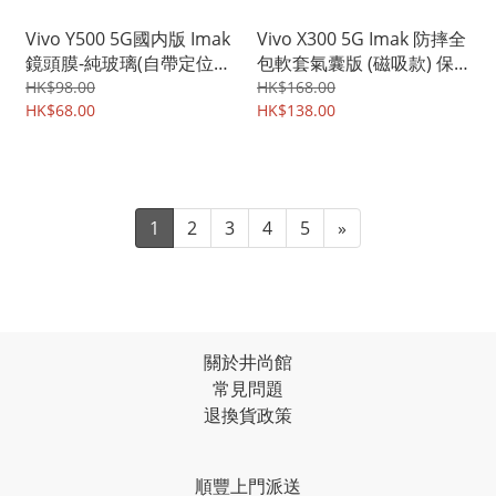
Vivo Y500 5G國内版 Imak
Vivo X300 5G Imak 防摔全
鏡頭膜-純玻璃(自帶定位版)
包軟套氣囊版 (磁吸款) 保
鏡頭防爆保護貼 強化鋼化
護軟套 手機軟殼Case
HK$98.00
HK$168.00
玻璃貼膜 0544A
HK$68.00
7359A
HK$138.00
1
2
3
4
5
»
關於井尚館
常見問題
退換貨政策
順豐上門派送