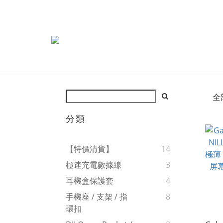
全
分類
【特價清貨】
14
極速充電數據線
3
耳機盒保護套
4
手機座 / 支架 / 指
8
環扣