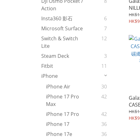
Gala
DJI Osmo Pocket /
8
NILL
Action
極薄
HK$1
Insta360 影石
6
屏幕
HK$9
Microsoft Surface
7
Switch & Switch
12
Lite
Steam Deck
3
Fitbit
11
iPhone
iPhone Air
30
iPhone 17 Pro
42
Gala
Max
CASE
碳纖
HK$1
iPhone 17 Pro
42
手機軟
HK$9
iPhone 17
36
iPhone 17e
36