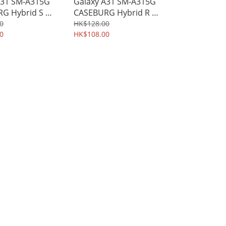
A31 SM-A315G
Galaxy A31 SM-A315G
G Hybrid S 座
CASEBURG Hybrid R 磁
雙物料四邊全包防
貼指環扣 座枱支架 四邊
0
HK$128.00
 手機套 3074A
0
全包手機殼 手機套
HK$108.00
3075A