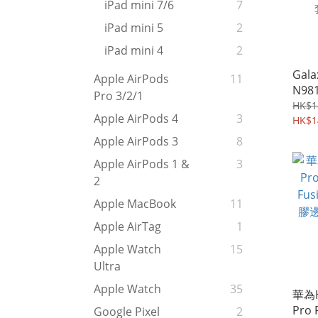
iPad mini 7/6
7
iPad mini 5
2
iPad mini 4
2
Gala
Apple AirPods
11
N981
Pro 3/2/1
Fus
HK$1
Apple AirPods 4
3
透明
HK$1
殼 4
Apple AirPods 3
8
Apple AirPods 1 &
3
2
Apple MacBook
11
Apple AirTag
1
Apple Watch
15
Ultra
Apple Watch
35
華為H
Pro 
Google Pixel
2