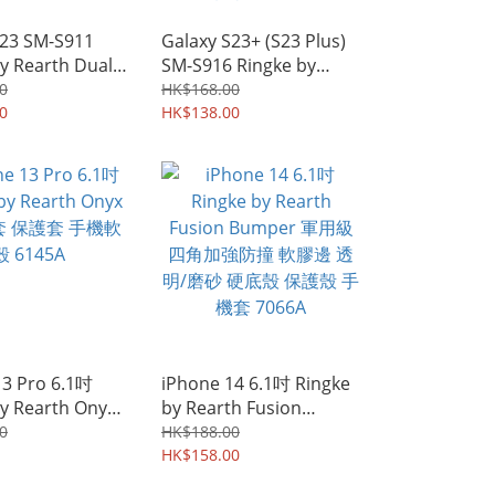
S23 SM-S911
Galaxy S23+ (S23 Plus)
y Rearth Dual
SM-S916 Ringke by
m Case-friendly
Rearth Dual Easy Film
0
HK$168.00
紋解鎖 全屏覆蓋
0
Case-friendly 可屏幕指
HK$138.00
雙貼裝 屏幕防爆
紋解鎖 全屏覆蓋水凝貼
7373A
雙貼裝 屏幕防爆保護貼膜
7372A
13 Pro 6.1吋
iPhone 14 6.1吋 Ringke
by Rearth Onyx
by Rearth Fusion
套 保護套 手機軟
Bumper 軍用級四角加強
0
HK$188.00
A
防撞 軟膠邊 透明/磨砂 硬
HK$158.00
底殼 保護殼 手機套