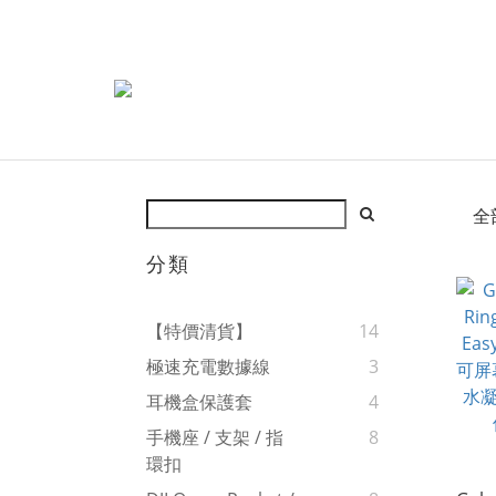
全
分類
【特價清貨】
14
極速充電數據線
3
耳機盒保護套
4
手機座 / 支架 / 指
8
環扣