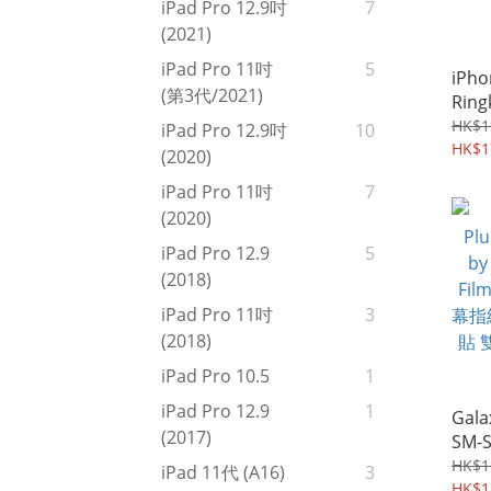
iPad Pro 12.9吋
7
(2021)
iPad Pro 11吋
5
iPho
(第3代/2021)
Ring
Fus
HK$1
iPad Pro 12.9吋
10
包 
HK$1
(2020)
機殼 
iPad Pro 11吋
7
(2020)
iPad Pro 12.9
5
(2018)
iPad Pro 11吋
3
(2018)
iPad Pro 10.5
1
iPad Pro 12.9
1
Gala
(2017)
SM-S
Rear
HK$1
iPad 11代 (A16)
3
Cas
HK$1