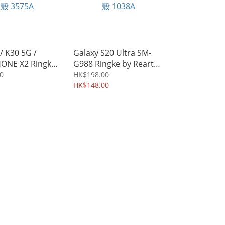
 K30 5G /
Galaxy S20 Ultra SM-
ONE X2 Ringke
G988 Ringke by Rearth
h Fusion X Soft
Fusion 軍用級防撞 軟邊
0
HK$198.00
透明硬底保護套 手
透明硬底殼 手機套 保護
HK$148.00
5A
殼 1038A