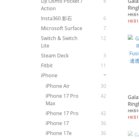
Gala
DJI Osmo Pocket /
8
Ring
Action
Easy
HK$1
Insta360 影石
6
可屏
HK$1
水凝
Microsoft Surface
7
保護貼
Switch & Switch
12
Lite
Steam Deck
3
Fitbit
11
iPhone
iPhone Air
30
iPhone 17 Pro
42
Gala
Max
Ring
Fus
HK$1
iPhone 17 Pro
42
邊透
HK$1
iPhone 17
36
機套 
iPhone 17e
36