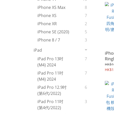
屏幕
iPhone XS Max
8
iPhone XS
7
iPhone XR
2
iPhone SE (2020)
5
iPhone 8 / 7
3
iPad
iPho
Ring
iPad Pro 13吋
7
Fus
HK$1
(M4) 2024
四角
HK$1
iPad Pro 11吋
7
明/
(M4) 2024
機套 
iPad Pro 12.9吋
6
(第6代/2022)
iPad Pro 11吋
3
(第4代/2022)