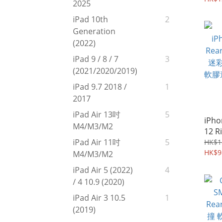
2025
紋解
iPad 10th
2
雙貼
Generation
279
(2022)
iPad 9 / 8 / 7
3
(2021/2020/2019)
iPad 9.7 2018 /
1
2017
iPad Air 13吋
5
iPho
M4/M3/M2
12 R
Fusi
iPad Air 11吋
5
HK$1
軍用
HK$9
M4/M3/M2
明硬
iPad Air 5 (2022)
4
515
/ 4 10.9 (2020)
iPad Air 3 10.5
1
(2019)