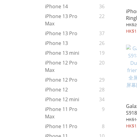
iPhone 14
36
iPho
iPhone 13 Pro
22
Ring
Max
Fus
HK$2
包 
HK$1
iPhone 13 Pro
37
機殼 
iPhone 13
26
iPhone 13 mini
19
iPhone 12 Pro
20
Max
iPhone 12 Pro
29
iPhone 12
28
iPhone 12 mini
34
Gala
iPhone 11 Pro
9
S918
Max
Dual
HK$1
fri
HK$1
iPhone 11 Pro
8
全屏
iPhone 11
10