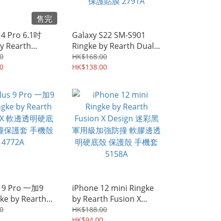
售完
14 Pro 6.1吋
Galaxy S22 SM-S901
y Rearth
Ringke by Rearth Dual
n 軍用級防撞 軟膠
Easy Film Case-friendly
0
HK$168.00
磨砂 硬底殼 保護
0
可屏幕指紋解鎖 全屏覆蓋
HK$138.00
 7052A
水凝貼 雙貼裝 屏幕防爆
保護貼膜 2791A
 9 Pro 一加9
iPhone 12 mini Ringke
ke by Rearth
by Rearth Fusion X
n X 軟邊透明硬底
Design 迷彩黑 軍用級加
0
HK$188.00
保護套 手機殼
強防撞 軟膠邊透明硬底殼
HK$94.00