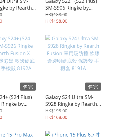
24 Ultra SM-
Galaxy S22+ (S22 Plus)
gke by Rearth
SM-S906 Ringke by
y Film Case-
Rearth Onyx TPU軟套 保
0
HK$188.00
dly 可屏幕指紋解鎖
0
護套 手機軟殼 5642A
HK$158.00
水凝貼 雙貼裝
護貼膜 8196A
售完
售完
24+ (S24 Plus)
Galaxy S24 Ultra SM-
 Ringke by
S928 Ringke by Rearth
usion X Design
Fusion 軍用級防撞 軟膠
0
HK$198.00
軟邊硬底保護套
0
邊透明硬底殼 保護殼 手
HK$168.00
192A
機套 8191A