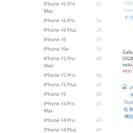
iPhone 16 Pro
53
Max
iPhone 16 Pro
54
iPhone 16 Plus
29
iPhone 16
39
iPhone 16e
34
Gala
S928
iPhone 15 Pro
49
Fusi
HK$2
Max
軟邊
HK$1
iPhone 15 Pro
46
819
iPhone 15 Plus
42
iPhone 15
40
iPhone 14 Pro
46
Max
iPhone 14 Pro
43
iPhone 14 Plus
49