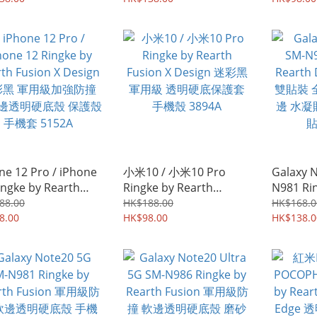
鎖 全屏覆蓋水凝貼
全屏覆蓋水凝貼 雙貼裝
4772A
裝 屏幕防爆保護貼膜
屏幕防爆保護貼膜 2789A
0A
ne 12 Pro / iPhone
小米10 / 小米10 Pro
Galaxy 
ingke by Rearth
Ringke by Rearth
N981 Ri
on X Design 迷彩黑
Fusion X Design 迷彩黑
Dual E
88.00
HK$188.00
HK$168.0
級加強防撞 軟膠邊透
8.00
軍用級 透明硬底保護套
HK$98.00
全屏覆蓋
HK$138.0
底殼 保護殼 手機套
手機殼 3894A
貼 屏幕
2A
4305A