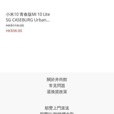
小米10 青春版Mi 10 Lite
5G CASEBURG Urban
Shield 商務斯文 耐磨皮紋
HK$118.00
保護套 手機軟殼 3773A
HK$98.00
關於井尚館
常見問題
退換貨政策
順豐上門派送